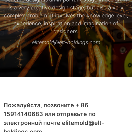
is a very creative design stage, but also a very
complex problem. It involves the knowledge level,
experience, inspiration and imagination of
designers.
elitemold@elt-holdings.com
Пожалуйста, позвоните + 86
15914140683 или отправьте по
электронной почте elitemold@elt-
holdings.com