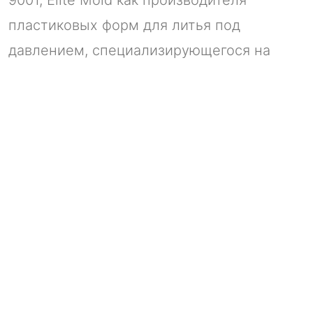
пластиковых форм для литья под
давлением, специализирующегося на
производстве пластиковых форм для
литья под давлением и
предоставляющего услуги по литью
пластмасс под давлением для
проектирования пластиковых форм,
изготовления прототипов, анализ потока
пресс-формы, точная обработка, услуги
OEM, услуги ODM и т. Д., Изготовление
литья пластмасс под давлением на заказ.
Мы стремимся улучшить