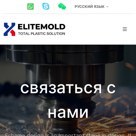
РУССКИЙ ЯЗЫК
связаться с
нами
Scheme design is an important stage in design. It